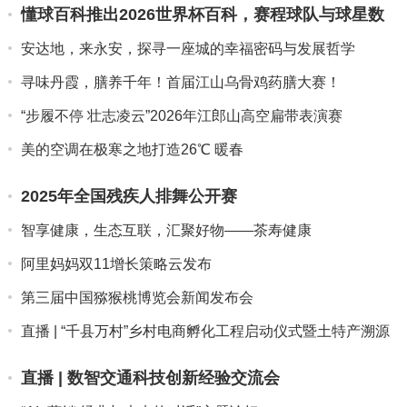
懂球百科推出2026世界杯百科，赛程球队与球星数
据一网打尽
安达地，来永安，探寻一座城的幸福密码与发展哲学
寻味丹霞，膳养千年！首届江山乌骨鸡药膳大赛！
“步履不停 壮志凌云”2026年江郎山高空扁带表演赛
美的空调在极寒之地打造26℃ 暖春
2025年全国残疾人排舞公开赛
智享健康，生态互联，汇聚好物——茶寿健康
阿里妈妈双11增长策略云发布
第三届中国猕猴桃博览会新闻发布会
直播 | “千县万村”乡村电商孵化工程启动仪式暨土特产溯源
推...
直播 | 数智交通科技创新经验交流会