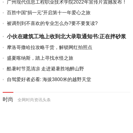
广州现代信息工程职业技术学院2022年宣传片震撼发布！
百胜中国“捐一元”开启第十一年爱心之旅
被调剂到不喜欢的专业怎么办?要不要复读?
小伙在建筑工地上收到北大录取通知书:正在拌砂浆
摩洛哥撒哈拉攻略干货，解锁网红拍照点
盛夏喀纳斯，踏上寻找水怪之旅
酷暑时节觅清凉 走进避暑胜地醉山野
自驾爱好者必看: 海拔3800米的越野天堂
时尚
全网时尚资讯头条
唤醒能力之源，韩国TS洗发水品
天猫国际“TS shampoo海外旗舰
牌新品上市
店”2019全新开业