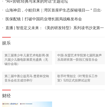
“AI+营销:经典与未来的对话”主题论坛
山海神启，小鯥归来｜湾区首座IP生态探秘项目—＂日出·
礁石地...
医保配镜丨打破中国药业增长困局战略发布会
直播 | 智造定义未来：《美的研发转型》系列读书沙龙第一
期
娱乐
第三届青少年儿童艺术电影周-第
中国-东盟艺术学院第七届民族声
六届少儿微电影展星光盛典（无
乐高研班第一阶段汇报音乐会
锡分会场）
第二届中善公益亮马·楚君杯交响
歌手叶莺创立《叶莺音乐工作
音乐会在京成功举行
室》520正式挂牌试运营
财经