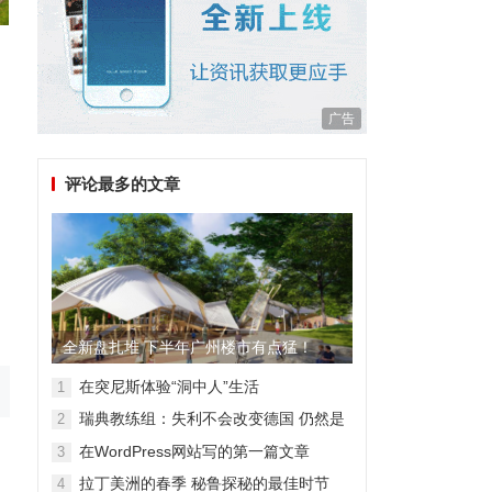
广告
评论最多的文章
全新盘扎堆 下半年广州楼市有点猛！
在突尼斯体验“洞中人”生活
1
瑞典教练组：失利不会改变德国 仍然是
2
顶级强队
在WordPress网站写的第一篇文章
3
拉丁美洲的春季 秘鲁探秘的最佳时节
4