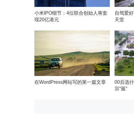
小米IPO细节：4位联合创始人将套
自驾爱好
现20亿港元
天堂
在WordPress网站写的第一篇文章
00后选
宗“最”