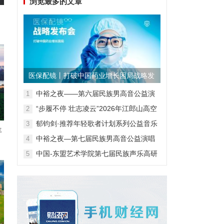
浏览最多的文章
医保配镜丨打破中国药业增长困局战略发
布会
中裕之夜——第六届民族男高音公益演
1
唱会
“步履不停 壮志凌云”2026年江郎山高空
2
扁带表演赛
郁钧剑·推荐年轻歌者计划系列公益音乐
3
年
会
中裕之夜—第七届民族男高音公益演唱
4
会
中国-东盟艺术学院第七届民族声乐高研
5
班第一阶段汇报音乐会