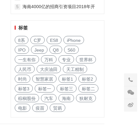
海南4000亿的招商引资项目2018年开
5
启!
标签
8系
C罗
ES8
iPhone
IPO
Jeep
Q8
S60
一生有你
万科
专业
世界杯
人民币
大庆油田
天工精制
时尚
智慧家居
标签1
标签2
标签3
标签一
标签三
标签二
棕榈股份
汽车
海南
狄耐克
电影
疫苗
贸易