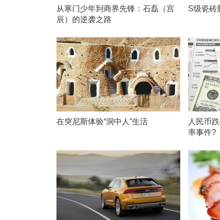
从寒门少年到商界先锋：石磊（宫
S级瓷砖
辰）的逆袭之路
在突尼斯体验“洞中人”生活
人民币跌
率事件?