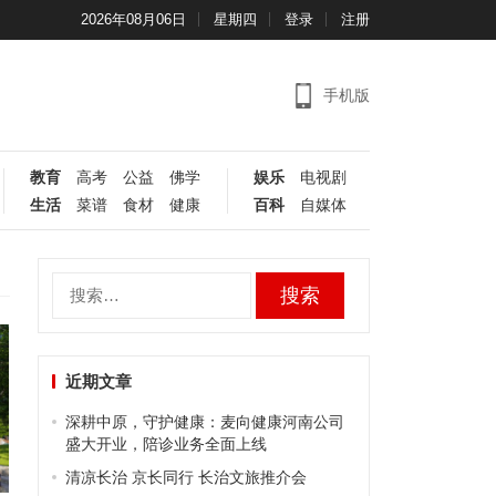
2026年08月06日
星期四
登录
注册
手机版
教育
高考
公益
佛学
娱乐
电视剧
生活
菜谱
食材
健康
百科
自媒体
搜
索：
近期文章
深耕中原，守护健康：麦向健康河南公司
盛大开业，陪诊业务全面上线
清凉长治 京长同行 长治文旅推介会