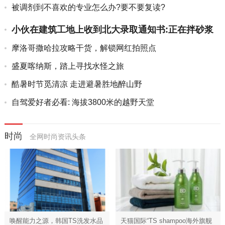
被调剂到不喜欢的专业怎么办?要不要复读?
小伙在建筑工地上收到北大录取通知书:正在拌砂浆
摩洛哥撒哈拉攻略干货，解锁网红拍照点
盛夏喀纳斯，踏上寻找水怪之旅
酷暑时节觅清凉 走进避暑胜地醉山野
自驾爱好者必看: 海拔3800米的越野天堂
时尚
全网时尚资讯头条
唤醒能力之源，韩国TS洗发水品
天猫国际“TS shampoo海外旗舰