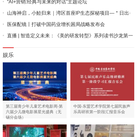
“AI+营销:经典与未来的对话”主题论坛
山海神启，小鯥归来｜湾区首座IP生态探秘项目—＂日出·
礁石地...
医保配镜丨打破中国药业增长困局战略发布会
直播 | 智造定义未来：《美的研发转型》系列读书沙龙第一
期
娱乐
第三届青少年儿童艺术电影周-第
中国-东盟艺术学院第七届民族声
六届少儿微电影展星光盛典（无
乐高研班第一阶段汇报音乐会
锡分会场）