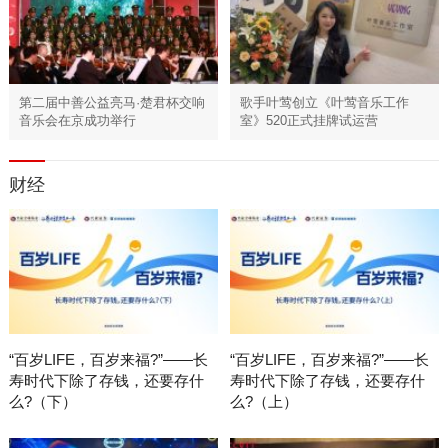
第二届中善公益亮马·楚君杯交响
歌手叶莺创立《叶莺音乐工作
音乐会在京成功举行
室》520正式挂牌试运营
财经
“百岁LIFE，百岁来福?”——长
“百岁LIFE，百岁来福?”——长
寿时代下除了存钱，还要存什
寿时代下除了存钱，还要存什
么?（下）
么?（上）