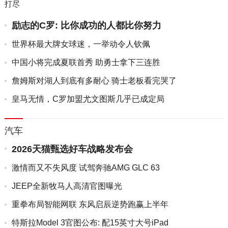
打尽
励志的C罗: 比你成功的人都比你努力
世界杯最大牌女球迷，一举动令人钦佩
中国小将完成夏联首秀 助勇士拿下三连胜
詹姆斯对湖人到底有多耐心 骑士老板看完哭了
皇马无情，C罗加盟尤文图斯几乎已成定局
汽车
2026天猫甄选好车战略发布会
激情而又不失风度 试驾奔驰AMG GLC 63
JEEP全新牧马人高清官图曝光
重拳布局智能网联 东风启辰逆势跑赢上半年
特斯拉Model 3官图公布: 配15英寸大号iPad