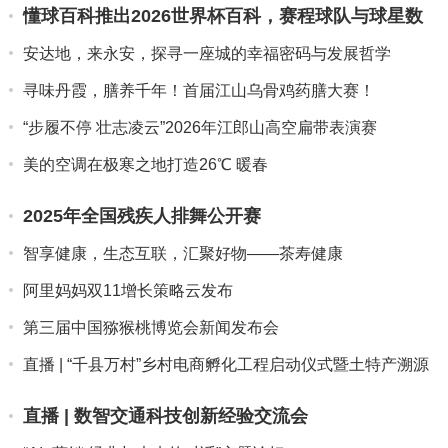
懂球百科推出2026世界杯百科，赛程球队与球星数
据一网打尽
安达地，来永安，探寻一座城的幸福密码与发展哲学
寻味丹霞，膳养千年！首届江山乌骨鸡药膳大赛！
“步履不停 壮志凌云”2026年江郎山高空扁带表演赛
美的空调在极寒之地打造26℃ 暖春
2025年全国残疾人排舞公开赛
智享健康，生态互联，汇聚好物——茶寿健康
阿里妈妈双11增长策略云发布
第三届中国猕猴桃博览会新闻发布会
直播 | “千县万村”乡村电商孵化工程启动仪式暨土特产溯源
推...
直播 | 数智交通科技创新经验交流会