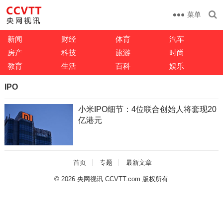
菜单
新闻
财经
体育
汽车
房产
科技
旅游
时尚
教育
生活
百科
娱乐
IPO
小米IPO细节：4位联合创始人将套现20
亿港元
首页
专题
最新文章
© 2026
央网视讯 CCVTT.com 版权所有