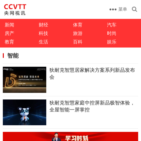
菜单
新闻
财经
体育
汽车
房产
科技
旅游
时尚
教育
生活
百科
娱乐
智能
狄耐克智慧居家解决方案系列新品发布
会
狄耐克智慧家庭中控屏新品极智体验，
全屋智能一屏掌控