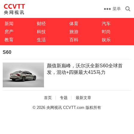
菜单
新闻
财经
体育
汽车
房产
科技
旅游
时尚
教育
生活
百科
娱乐
S60
颜值新巅峰，沃尔沃全新S60全球首
发，混动+四驱最大415马力
首页
专题
最新文章
© 2026
央网视讯 CCVTT.com 版权所有