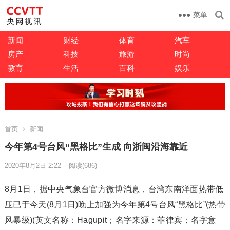
菜单
新闻
财经
体育
汽车
房产
科技
旅游
时尚
教育
生活
百科
娱乐
首页
新闻
今年第4号台风“黑格比”生成 向浙闽沿海靠近
2020年8月2日 2:22
阅读
(686)
8月1日，据中央气象台官方微博消息，台湾东南洋面热带低
压已于今天(8月1日)晚上加强为今年第4号台风“黑格比”(热带
风暴级)(英文名称：Hagupit；名字来源：菲律宾；名字意