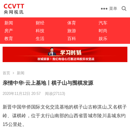
菜单
新闻
财经
体育
汽车
房产
科技
旅游
时尚
教育
生活
百科
娱乐
首页
新闻
亲情中华·云上基地丨棋子山与围棋发源
2020年11月12日 20:57
阅读
(27113)
新晋中国华侨国际文化交流基地的棋子山古称淇山,又名棋子
岭、谋棋岭，位于太行山南部的山西省晋城市陵川县城东约
15公里处。