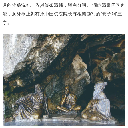
月的沧桑洗礼，依然线条清晰，黑白分明。 洞内清泉四季奔
流，洞外壁上刻有原中国棋院院长陈祖德题写的“箕子洞”三
字。