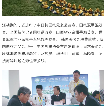
活动期间，还进行了中日韩围棋元老邀请赛、围棋冠军混双
赛、全国新闻记者围棋邀请赛、山西省业余棋手精英赛、世
界冠军与业余棋手车轮战等赛事。 韩国著名九段曹熏铉，我
国围棋之父聂卫平，中国围棋协会主席陈祖德，日本著名九
段林海峰等棋坛老将，及常昊、华学明、俞斌、马晓春、罗
洗河等后起之秀也来参战。