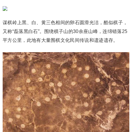
谋棋岭上黑、白、黄三色相间的卵石圆滑光洁，酷似棋子，
又称“磊落黑白石”。围绕棋子山的30余座山峰，连绵错落25
平方公里，此地有大量围棋文化民间传说和遗迹遗存。