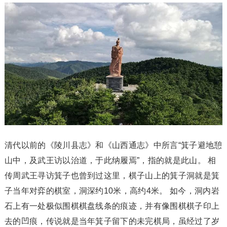
清代以前的《陵川县志》和《山西通志》中所言“箕子避地憩
山中，及武王访以治道，于此纳履焉”，指的就是此山。 相
传周武王寻访箕子也曾到过这里，棋子山上的箕子洞就是箕
子当年对弈的棋室，洞深约10米，高约4米。 如今，洞内岩
石上有一处极似围棋棋盘线条的痕迹，并有像围棋棋子印上
去的凹痕，传说就是当年箕子留下的未完棋局，虽经过了岁