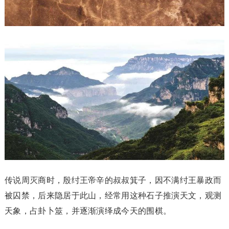
传说周灭商时，殷纣王帝辛的叔叔箕子，因不满纣王暴政而
被囚禁，后来隐居于此山，经常用这种石子推演天文，观测
天象，占卦卜筮，并逐渐演绎成今天的围棋。