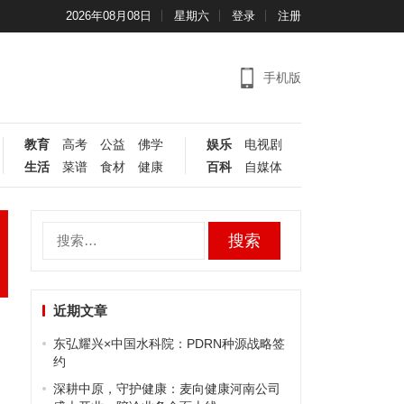
2026年08月08日
星期六
登录
注册
手机版
教育
高考
公益
佛学
娱乐
电视剧
生活
菜谱
食材
健康
百科
自媒体
搜
索：
近期文章
东弘耀兴×中国水科院：PDRN种源战略签
约
深耕中原，守护健康：麦向健康河南公司