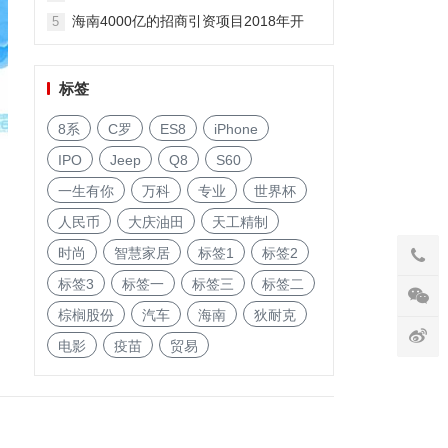
海南4000亿的招商引资项目2018年开
5
启!
标签
8系
C罗
ES8
iPhone
IPO
Jeep
Q8
S60
一生有你
万科
专业
世界杯
人民币
大庆油田
天工精制
时尚
智慧家居
标签1
标签2
标签3
标签一
标签三
标签二
棕榈股份
汽车
海南
狄耐克
电影
疫苗
贸易