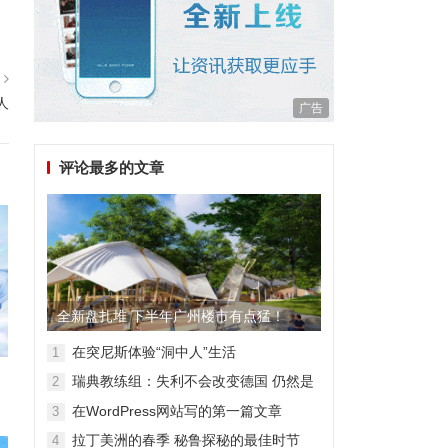
篇
人
广告
评论最多的文章
全新盘扎堆 下半年广州楼市有点猛！
在突尼斯体验“洞中人”生活
1
瑞典教练组：失利不会改变德国 仍然是
2
顶级强队
在WordPress网站写的第一篇文章
3
拉丁美洲的春季 秘鲁探秘的最佳时节
4