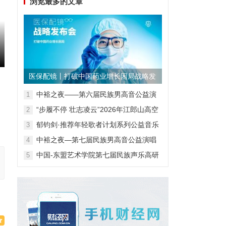
浏览最多的文章
医保配镜丨打破中国药业增长困局战略发
布会
中裕之夜——第六届民族男高音公益演
1
唱会
“步履不停 壮志凌云”2026年江郎山高空
2
扁带表演赛
郁钧剑·推荐年轻歌者计划系列公益音乐
3
会
中裕之夜—第七届民族男高音公益演唱
4
会
中国-东盟艺术学院第七届民族声乐高研
5
班第一阶段汇报音乐会