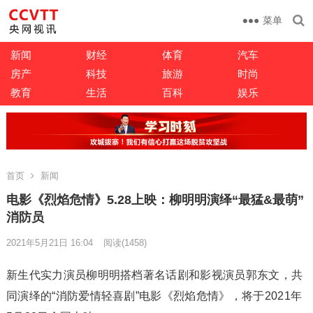
菜单
新闻
财经
体育
汽车
房产
科技
旅游
时尚
教育
生活
百科
娱乐
首页
新闻
电影《烈焰危情》5.28上映：柳明明演绎“最猛&最萌”
消防员
2021年5月21日 16:04
阅读
(1458)
新生代实力演员柳明明搭档著名话剧和影视演员郭东文，共
同演绎的“消防爱情轻喜剧”电影《烈焰危情》，将于2021年