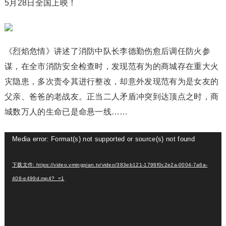
5月28日全国上映！
《烈焰危情》讲述了消防中队长李德勤伤愈后调任防火参
谋，在全市消防安全检查时，发现范有为的商城存在重大火
灾隐患，多次责令其进行整改，却意外发现范有为是女友的
父亲、爸爸的老战友。正当二人矛盾冲突到达顶点之时，商
城数万人的生命已是命悬一线……
视
Media error: Format(s) not supported or source(s) not found
频
播
下载文件: https://video.vmingpian.tv/video/383eb121-1798f0c2e2a-0004-7a6a-
放
408-e499d.mp4?_=1
器