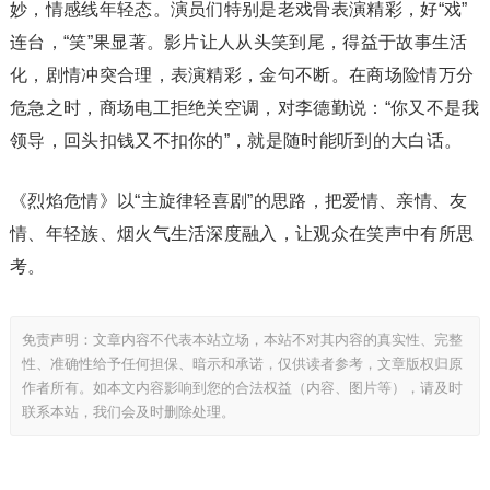
妙，情感线年轻态。演员们特别是老戏骨表演精彩，好“戏”
连台，“笑”果显著。影片让人从头笑到尾，得益于故事生活
化，剧情冲突合理，表演精彩，金句不断。在商场险情万分
危急之时，商场电工拒绝关空调，对李德勤说：“你又不是我
领导，回头扣钱又不扣你的”，就是随时能听到的大白话。
《烈焰危情》以“主旋律轻喜剧”的思路，把爱情、亲情、友
情、年轻族、烟火气生活深度融入，让观众在笑声中有所思
考。
免责声明：文章内容不代表本站立场，本站不对其内容的真实性、完整
性、准确性给予任何担保、暗示和承诺，仅供读者参考，文章版权归原
作者所有。如本文内容影响到您的合法权益（内容、图片等），请及时
联系本站，我们会及时删除处理。