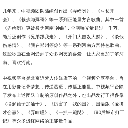
几年来，中视频团队陆续创作出《弄啥咧》、《村长开
会》、《赖孩与孬哥》等一系列正能量方言歌曲。其中一首
《弄啥咧》更被誉为河南“神曲”，全网曝光量超过一千万。
随后还创作《兄弟跟我走》、《开门大吉发大财》、《谈钱
伤感情》、《我在郑州等你》等一系列河南方言特色歌曲。
这些歌曲在全网受到了众多网友的喜爱，让大家更加了解河
南、喜欢河南。
中视频平台是北京追梦人传媒旗下的一个视频分享平台，旨
在用影像记录梦想，传递温暖，传播正能量。中视频平台除
了发布上述团队自制的原创作品之外，也出品发行了很多像
《撸起袖子加油干》、《厉害了！我的国》、国语版《爱拼
才会赢》、《弄啥哩》、《一抓一蹦跶》、《80后城市打工
记》等众多爆红网络的正能量作品。