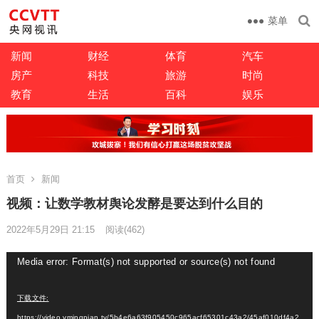
菜单
新闻
财经
体育
汽车
房产
科技
旅游
时尚
教育
生活
百科
娱乐
首页
新闻
视频：让数学教材舆论发酵是要达到什么目的
2022年5月29日 21:15
阅读
(462)
视
Media error: Format(s) not supported or source(s) not found
频
播
下载文件:
放
https://video.vmingpian.tv/5b4e6a63f905450c965acf65301c43a2/45af010df4a2