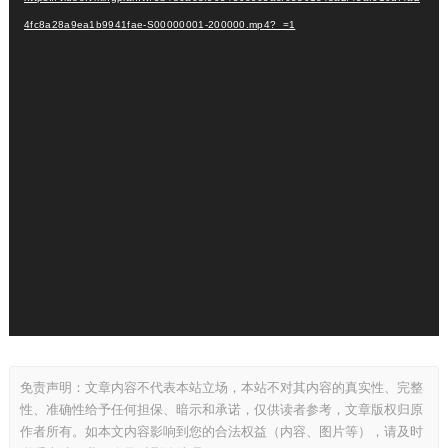
器
4fc8a28a9ea1b9941fae-S00000001-200000.mp4?_=1
免责声明：文章内容不代表本站立场，本站不对其内容的真实性、完整
性、准确性给予任何担保、暗示和承诺，仅供读者参考，文章版权归原
作者所有。如本文内容影响到您的合法权益（内容、图片等），请及时