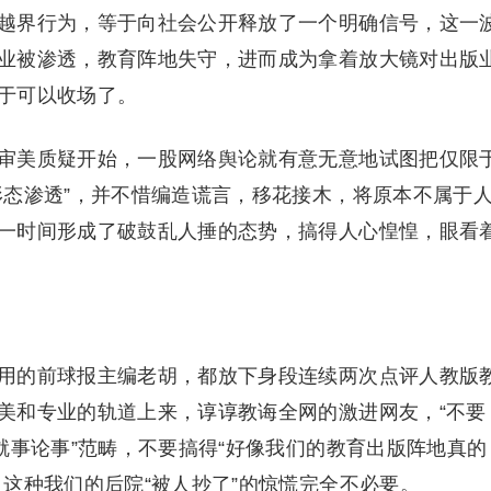
越界行为，等于向社会公开释放了一个明确信号，这一
业被渗透，教育阵地失守，进而成为拿着放大镜对出版
于可以收场了。
审美质疑开始，一股网络舆论就有意无意地试图把仅限
形态渗透”，并不惜编造谎言，移花接木，将原本不属于
一时间形成了破鼓乱人捶的态势，搞得人心惶惶，眼看
用的前球报主编老胡，都放下身段连续两次点评人教版
美和专业的轨道上来，谆谆教诲全网的激进网友，“不要
就事论事”范畴，不要搞得“好像我们的教育出版阵地真的
这种我们的后院“被人抄了”的惊慌完全不必要。