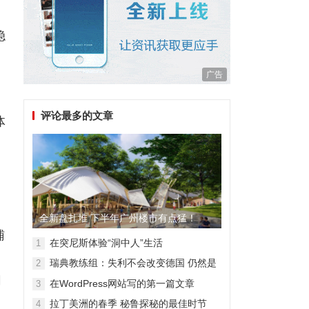
稳
广告
评论最多的文章
体
全新盘扎堆 下半年广州楼市有点猛！
辅
在突尼斯体验“洞中人”生活
1
瑞典教练组：失利不会改变德国 仍然是
2
顶级强队
网
在WordPress网站写的第一篇文章
3
拉丁美洲的春季 秘鲁探秘的最佳时节
4