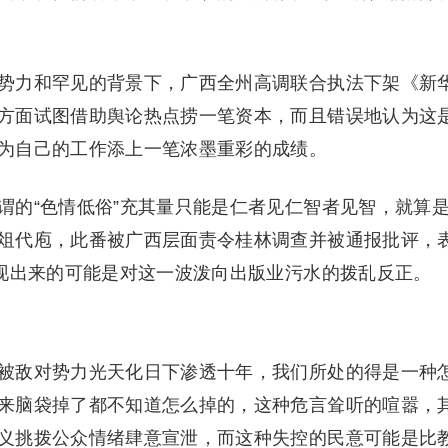
势力和罕见的背景下，广西全州高调联合执法下架《新
方面试图借助舆论热点捞一笔资本，而且错误地认为这
为自己的工作添上一笔浓墨重彩的成绩。
谓的“色情低俗”充其量只能是仁者见仁智者见智，就算
俎代庖，此番被广西层面责令桂林调查并被通报批评，
展现出来的可能是对这一波泼向出版业污水的拨乱反正。
被敌对势力光天化日下渗透十年，我们所处的得是一种
来脑袋掉了都不知道怎么掉的，这种危言耸听的喧嚣，
义挑拨公众情绪肆意宣泄，而这种失控的民意可能是比