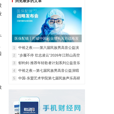
浏览最多的文章
波
业
于
医保配镜丨打破中国药业增长困局战略发
人
布会
中裕之夜——第六届民族男高音公益演
1
唱会
着
“步履不停 壮志凌云”2026年江郎山高空
2
扁带表演赛
郁钧剑·推荐年轻歌者计划系列公益音乐
3
会
中裕之夜—第七届民族男高音公益演唱
4
会
中国-东盟艺术学院第七届民族声乐高研
5
班第一阶段汇报音乐会
教