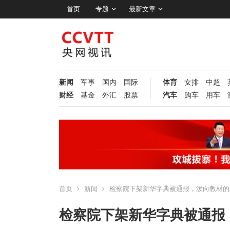
首页
专题
最新文章
新闻
军事
国内
国际
体育
女排
中超
财经
基金
外汇
股票
汽车
购车
用车
首页
新闻
检察院下架新华字典被通报，泼向教材的
检察院下架新华字典被通报