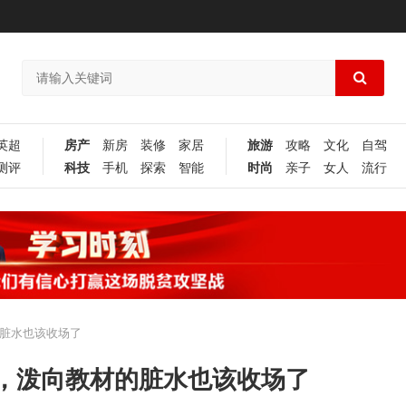
英超
房产
新房
装修
家居
旅游
攻略
文化
自驾
测评
科技
手机
探索
智能
时尚
亲子
女人
流行
脏水也该收场了
，泼向教材的脏水也该收场了