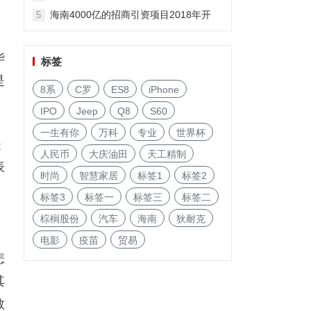
海南4000亿的招商引资项目2018年开
5
启!
华
标签
是
8系
C罗
ES8
iPhone
IPO
Jeep
Q8
S60
一生有你
万科
专业
世界杯
是
人民币
大庆油田
天工精制
表
时尚
智慧家居
标签1
标签2
标签3
标签一
标签三
标签二
棕榈股份
汽车
海南
狄耐克
电影
疫苗
贸易
怎
其
教