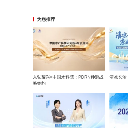
为您推荐
东弘耀兴×中国水科院：PDRN种源战
清凉长治
略签约