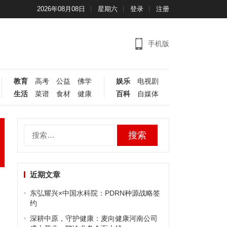
2026年08月08日
星期六
登录
注册
手机版
教育
高考
公益
佛学
娱乐
电视剧
生活
菜谱
食材
健康
百科
自媒体
搜
索：
近期文章
东弘耀兴×中国水科院：PDRN种源战略签
约
深耕中原，守护健康：麦向健康河南公司