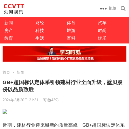
菜单
新闻
财经
体育
汽车
房产
科技
旅游
时尚
教育
生活
百科
娱乐
首页
新闻
GB+超国标认定体系引领建材行业全面升级，壁贝股
份以品质致胜
2024年3月26日 21:31
阅读
(439)
近期，建材行业迎来崭新的质量高峰，GB+超国标认定体系