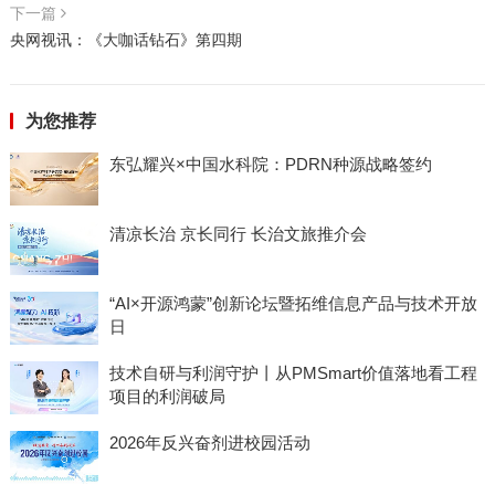
下一篇
央网视讯：《大咖话钻石》第四期
为您推荐
东弘耀兴×中国水科院：PDRN种源战略签约
清凉长治 京长同行 长治文旅推介会
“AI×开源鸿蒙”创新论坛暨拓维信息产品与技术开放
日
技术自研与利润守护丨从PMSmart价值落地看工程
项目的利润破局
2026年反兴奋剂进校园活动