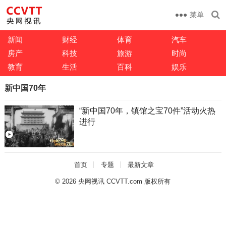
菜单
新闻
财经
体育
汽车
房产
科技
旅游
时尚
教育
生活
百科
娱乐
新中国70年
“新中国70年，镇馆之宝70件”活动火热
进行
首页
专题
最新文章
© 2026
央网视讯 CCVTT.com 版权所有