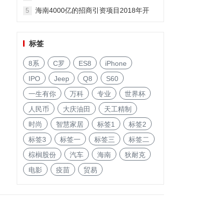
海南4000亿的招商引资项目2018年开
5
启!
标签
8系
C罗
ES8
iPhone
IPO
Jeep
Q8
S60
一生有你
万科
专业
世界杯
人民币
大庆油田
天工精制
时尚
智慧家居
标签1
标签2
标签3
标签一
标签三
标签二
棕榈股份
汽车
海南
狄耐克
电影
疫苗
贸易