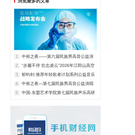
浏览最多的文章
中裕之夜——第六届民族男高音公益演
1
唱会
“步履不停 壮志凌云”2026年江郎山高空
2
扁带表演赛
郁钧剑·推荐年轻歌者计划系列公益音乐
3
会
中裕之夜—第七届民族男高音公益演唱
4
会
中国-东盟艺术学院第七届民族声乐高研
5
班第一阶段汇报音乐会