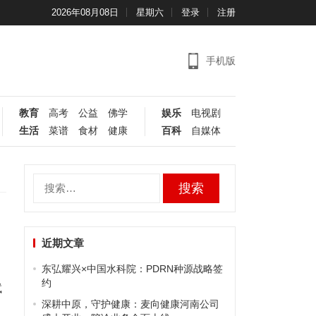
2026年08月08日
星期六
登录
注册
手机版
教育
高考
公益
佛学
娱乐
电视剧
生活
菜谱
食材
健康
百科
自媒体
搜
索：
近期文章
东弘耀兴×中国水科院：PDRN种源战略签
约
试
深耕中原，守护健康：麦向健康河南公司