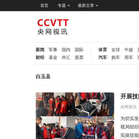
首页
专题
最新文章
新闻
军事
国内
国际
体育
女排
中超
财经
基金
外汇
股票
汽车
购车
用车
白玉县
开展技
央网视讯
为切实发
视局组织
实操技能