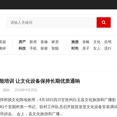
英超
房产
新房
装修
家居
旅游
攻略
文化
自驾
测评
科技
手机
探索
智能
时尚
亲子
女人
流行
能培训 让文化设备保持长期优质通响
国内
2019年4月25日
挥村级文化阵地效用，4月18日四川甘孜州白玉县文化旅游和广播影
81个贫困村第一书记、驻村工作队员召开脱贫攻坚文化设备安装调
培训会。 会上，县文化旅游和广播...