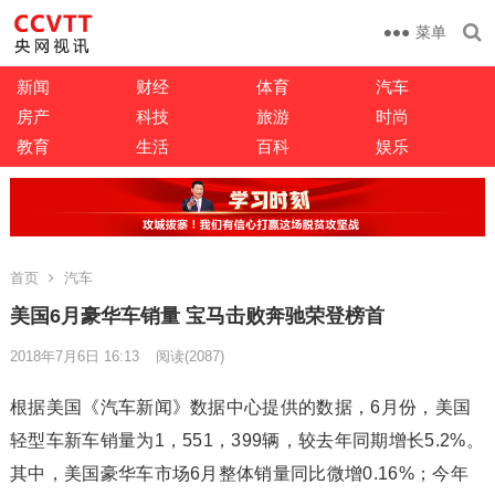
菜单
新闻
财经
体育
汽车
房产
科技
旅游
时尚
教育
生活
百科
娱乐
首页
汽车
美国6月豪华车销量 宝马击败奔驰荣登榜首
2018年7月6日 16:13
阅读
(2087)
根据美国《汽车新闻》数据中心提供的数据，6月份，美国
轻型车新车销量为1，551，399辆，较去年同期增长5.2%。
其中，美国豪华车市场6月整体销量同比微增0.16%；今年