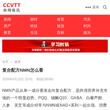
菜单
新闻
财经
体育
汽车
房产
科技
旅游
时尚
教育
生活
百科
娱乐
首页
健康
复合配方NMN怎么看
2026年6月15日 10:01
阅读
(26536)
NMN产品从单一成分逐渐走向复合配方，是跨境营养补充市
场的一个明显趋势。PQQ、辅酶Q10、GABA、白藜芦醇、
人参、灵芝等成分经常与NMN或NAD+系列一起出现。消费