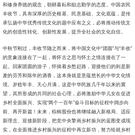
和修身养德的观念，朝耕暮耘和励志勤学的态度。中国农民
丰收节，具有深厚的历史根基、民意基础、文化底蕴，是传
承弘扬中华优秀传统文化的题中应有之义，必将推动传统文
化的创造性转化、创新性发展，提升全社会的文化自信。
中秋节刚过，丰收节随之而来，将中国文化中“团圆”与“丰收”
的意象连接在了一起，将怀古之思与怀土之情连接在了一
起。回家团圆的游子，怀揣着乡愁赶路，迎接他们的则是新
麦的芬芳和陈年的酒香，这本身就是意蕴悠长的中华文化情
境。岁稔年丰、天心月满，这是中华民族几千年以来的冀
望，其所形成的共同的社会心理，必将激励中华儿女在促进
乡村全面振兴、实现“两个一百年”奋斗目标的征程中阔步向
前、再开新篇！未来，棕榈股份也将继续融入新格局、适应
新理念、迎接新阶段，把党中央擎画乡村振兴的蓝图变成现
实，在全面推进乡村振兴的征程中再立新功，努力绘就乡村