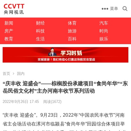
菜单
新闻
财经
体育
汽车
房产
科技
旅游
时尚
教育
生活
百科
娱乐
首页
国内
“庆丰收 迎盛会”——棕榈股份承建项目“食尚年华”“东
岳民俗文化村”主办河南丰收节系列活动
2022年9月26日 17:45
阅读
(1672)
“庆丰收 迎盛会”。9月23日，2022年“中国农民丰收节”河南
省主会场活动在漯河市临颍县“食尚年华”田园综合体项目举