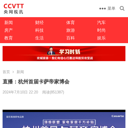
菜单
新闻
财经
体育
汽车
房产
科技
旅游
时尚
教育
生活
百科
娱乐
首页
新闻
直播：杭州首届卡萨帝家博会
2024年7月10日 22:20
阅读
(851387)