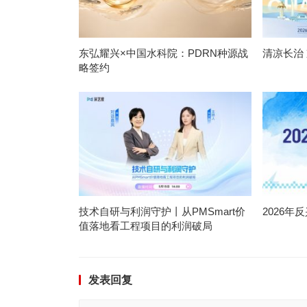
东弘耀兴×中国水科院：PDRN种源战
清凉长治
略签约
技术自研与利润守护丨从PMSmart价
2026
值落地看工程项目的利润破局
发表回复