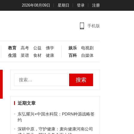
2026年08月09日
星期日
登录
注册
手机版
教育
高考
公益
佛学
娱乐
电视剧
生活
菜谱
食材
健康
百科
自媒体
搜
索：
近期文章
东弘耀兴×中国水科院：PDRN种源战略签
约
深耕中原，守护健康：麦向健康河南公司