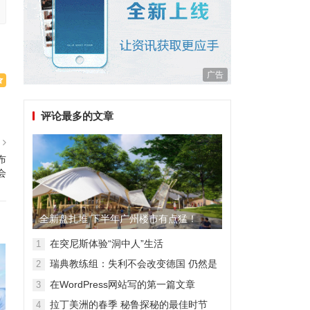
广告
评论最多的文章
篇
布
会
全新盘扎堆 下半年广州楼市有点猛！
在突尼斯体验“洞中人”生活
1
瑞典教练组：失利不会改变德国 仍然是
2
顶级强队
在WordPress网站写的第一篇文章
3
拉丁美洲的春季 秘鲁探秘的最佳时节
4