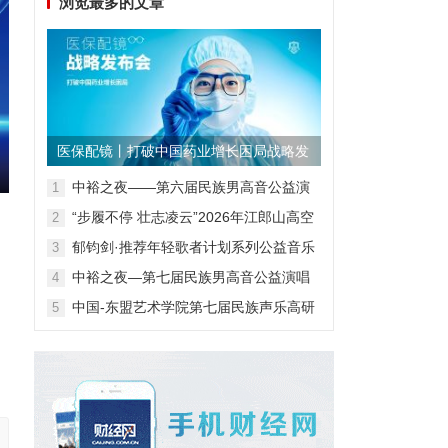
浏览最多的文章
医保配镜丨打破中国药业增长困局战略发
布会
中裕之夜——第六届民族男高音公益演
1
唱会
“步履不停 壮志凌云”2026年江郎山高空
2
扁带表演赛
郁钧剑·推荐年轻歌者计划系列公益音乐
3
会
中裕之夜—第七届民族男高音公益演唱
4
会
中国-东盟艺术学院第七届民族声乐高研
5
班第一阶段汇报音乐会