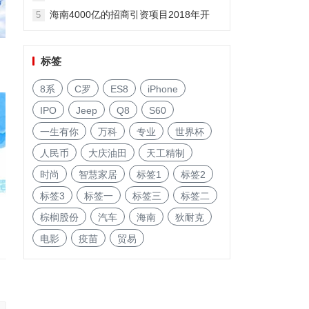
海南4000亿的招商引资项目2018年开
5
启!
标签
8系
C罗
ES8
iPhone
IPO
Jeep
Q8
S60
一生有你
万科
专业
世界杯
人民币
大庆油田
天工精制
时尚
智慧家居
标签1
标签2
标签3
标签一
标签三
标签二
棕榈股份
汽车
海南
狄耐克
电影
疫苗
贸易