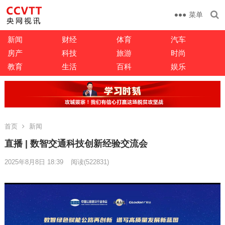
菜单
新闻
财经
体育
汽车
房产
科技
旅游
时尚
教育
生活
百科
娱乐
首页
新闻
直播 | 数智交通科技创新经验交流会
2025年8月8日 18:39
阅读
(522831)