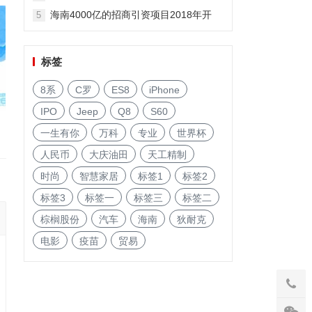
海南4000亿的招商引资项目2018年开
5
启!
标签
8系
C罗
ES8
iPhone
IPO
Jeep
Q8
S60
一生有你
万科
专业
世界杯
人民币
大庆油田
天工精制
时尚
智慧家居
标签1
标签2
标签3
标签一
标签三
标签二
棕榈股份
汽车
海南
狄耐克
电影
疫苗
贸易