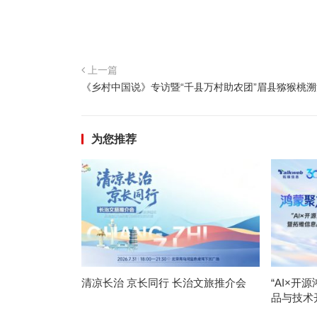
上一篇
《乡村中国说》专访暨“千县万村助农团”眉县猕猴桃
为您推荐
清凉长治 京长同行 长治文旅推介会
“AI×开
品与技术