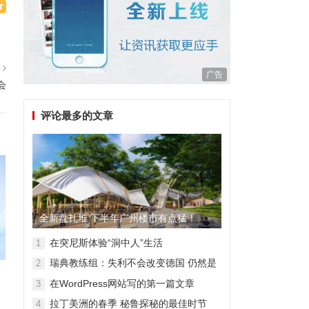
篇
广告
会
评论最多的文章
全新盘扎堆 下半年广州楼市有点猛！
在突尼斯体验“洞中人”生活
1
瑞典教练组：失利不会改变德国 仍然是
2
顶级强队
在WordPress网站写的第一篇文章
3
拉丁美洲的春季 秘鲁探秘的最佳时节
4