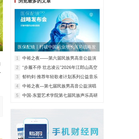
浏览最多的文章
医保配镜丨打破中国药业增长困局战略发
布会
中裕之夜——第六届民族男高音公益演
1
由
唱会
“步履不停 壮志凌云”2026年江郎山高空
2
一
扁带表演赛
郁钧剑·推荐年轻歌者计划系列公益音乐
3
会
中裕之夜—第七届民族男高音公益演唱
4
会
中国-东盟艺术学院第七届民族声乐高研
5
班第一阶段汇报音乐会