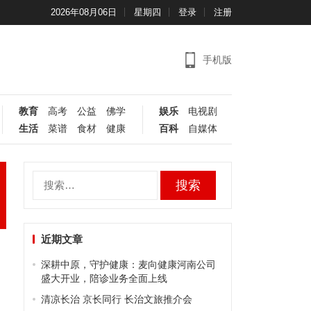
2026年08月06日
星期四
登录
注册
手机版
教育
高考
公益
佛学
娱乐
电视剧
生活
菜谱
食材
健康
百科
自媒体
搜
索：
近期文章
深耕中原，守护健康：麦向健康河南公司
盛大开业，陪诊业务全面上线
清凉长治 京长同行 长治文旅推介会