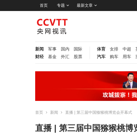
首页
专题
最新文章
新闻
军事
国内
国际
体育
女排
中超
财经
基金
外汇
股票
汽车
购车
用车
首页
新闻
直播 | 第三届中国猕猴桃博览会开幕式
直播 | 第三届中国猕猴桃