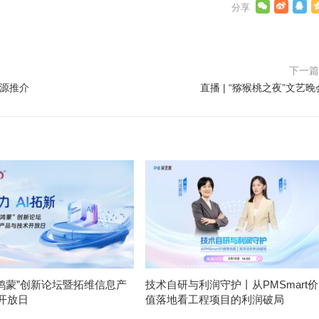
下一
溯源推介
直播 | “猕猴桃之夜”文艺晚
源鸿蒙”创新论坛暨拓维信息产
技术自研与利润守护丨从PMSmart价
开放日
值落地看工程项目的利润破局