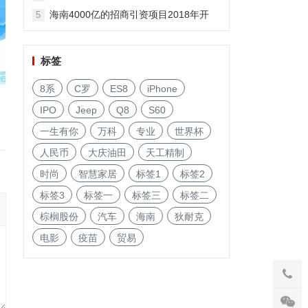
海南4000亿的招商引资项目2018年开
5
启!
标签
8系
C罗
ES8
iPhone
IPO
Jeep
Q8
S60
一生有你
万科
专业
世界杯
人民币
大庆油田
天工精制
时尚
智慧家居
标签1
标签2
标签3
标签一
标签三
标签二
棕榈股份
汽车
海南
狄耐克
电影
疫苗
贸易