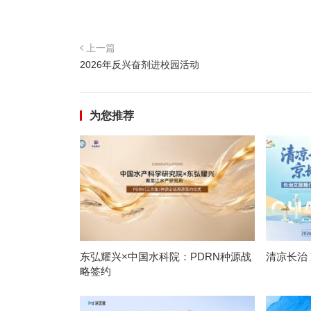
上一篇
2026年反兴奋剂进校园活动
为您推荐
东弘耀兴×中国水科院：PDRN种源战
清凉长治
略签约