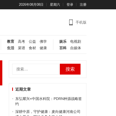
2026年08月08日
星期六
登录
注册
手机版
教育
高考
公益
佛学
娱乐
电视剧
生活
菜谱
食材
健康
百科
自媒体
搜
索：
近期文章
东弘耀兴×中国水科院：PDRN种源战略签
约
深耕中原，守护健康：麦向健康河南公司