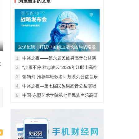
浏览最多的文章
医保配镜丨打破中国药业增长困局战略发
布会
中裕之夜——第六届民族男高音公益演
1
共
唱会
“步履不停 壮志凌云”2026年江郎山高空
2
扁带表演赛
郁钧剑·推荐年轻歌者计划系列公益音乐
3
会
中裕之夜—第七届民族男高音公益演唱
4
会
中国-东盟艺术学院第七届民族声乐高研
5
班第一阶段汇报音乐会