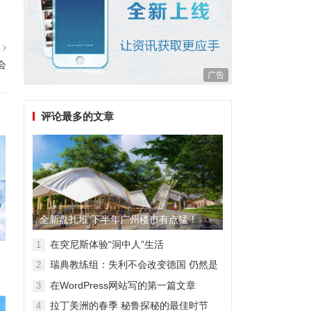
篇
会
广告
评论最多的文章
全新盘扎堆 下半年广州楼市有点猛！
在突尼斯体验“洞中人”生活
1
瑞典教练组：失利不会改变德国 仍然是
2
顶级强队
在WordPress网站写的第一篇文章
3
拉丁美洲的春季 秘鲁探秘的最佳时节
4