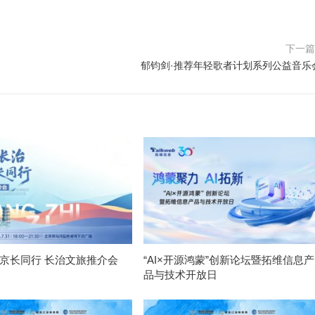
下一
郁钧剑·推荐年轻歌者计划系列公益音乐
 京长同行 长治文旅推介会
“AI×开源鸿蒙”创新论坛暨拓维信息产
品与技术开放日