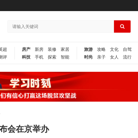
英超
房产
新房
装修
家居
旅游
攻略
文化
自驾
测评
科技
手机
探索
智能
时尚
亲子
女人
流行
办
发布会在京举办