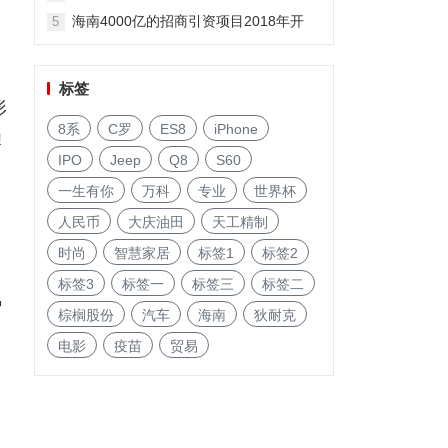
海南4000亿的招商引资项目2018年开
5
启!
标签
形
8系
C罗
ES8
iPhone
牌
IPO
Jeep
Q8
S60
一生有你
万科
专业
世界杯
人民币
大庆油田
天工精制
时尚
智慧家居
标签1
标签2
标签3
标签一
标签三
标签二
氛
棕榈股份
汽车
海南
狄耐克
电影
疫苗
贸易