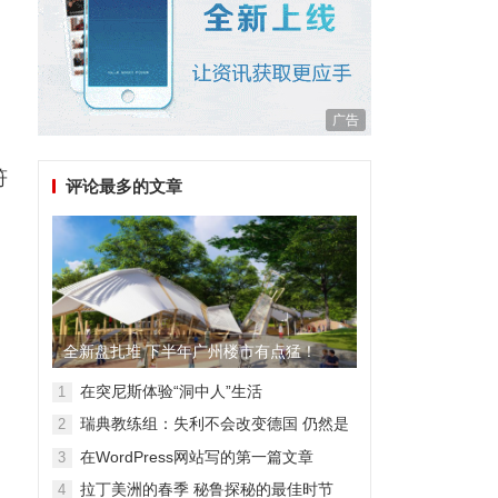
广告
零
符
评论最多的文章
全新盘扎堆 下半年广州楼市有点猛！
在突尼斯体验“洞中人”生活
1
瑞典教练组：失利不会改变德国 仍然是
2
顶级强队
在WordPress网站写的第一篇文章
3
拉丁美洲的春季 秘鲁探秘的最佳时节
4