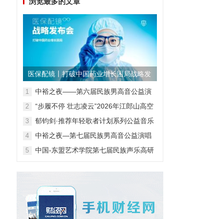
浏览最多的文章
医保配镜丨打破中国药业增长困局战略发
布会
中裕之夜——第六届民族男高音公益演
1
唱会
“步履不停 壮志凌云”2026年江郎山高空
2
扁带表演赛
郁钧剑·推荐年轻歌者计划系列公益音乐
3
会
中裕之夜—第七届民族男高音公益演唱
4
会
中国-东盟艺术学院第七届民族声乐高研
5
班第一阶段汇报音乐会