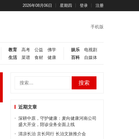
2026年08月06日
星期四
登录
注册
手机版
教育
高考
公益
佛学
娱乐
电视剧
生活
菜谱
食材
健康
百科
自媒体
搜
索：
近期文章
深耕中原，守护健康：麦向健康河南公司
盛大开业，陪诊业务全面上线
清凉长治 京长同行 长治文旅推介会