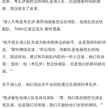
此前，考瓦伊最想去的球队是湖人队，但是随着时间的推
移，情况发生了改变。
“湖人不再是考瓦伊-莱昂纳德最想去的球队，他现在想去快
船队。”NBA记者迈克尔-莱特透露。
“他不想去湖人队并成为勒布朗身边的副手。这是我得到的消
息。”莱特继续说道，“所以现在，快船队是他最想去的地
方。我还得知，通过和马刺队内部的一些人交谈，他们告诉
我：‘是的，他（考瓦伊）想去快船队，但是他们的筹码很垃
圾。’”
至于湖人队，他们现在并不迫切想通过交易得到考瓦伊。
“我还被告知湖人队告诉马刺队：‘嘿，我们真的很想完成这
笔交易，但是我们没有疯，我们不能给你们全部的筹码。’”