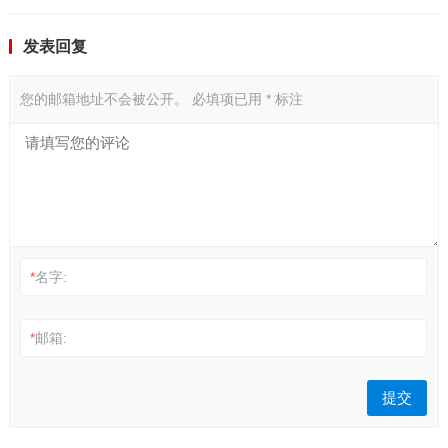
发表回复
您的邮箱地址不会被公开。
必填项已用
*
标注
*
名字:
*
邮箱: