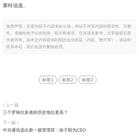
莱特说道。
免责声明：文章内容不代表本站立场，本站不对其内容的真实性、完整
性、准确性给予任何担保、暗示和承诺，仅供读者参考，文章版权归原
作者所有。如本文内容影响到您的合法权益（内容、图片等），请及时
联系本站，我们会及时删除处理。
标签1
标签2
标签3
上一篇
三个罗纳尔多谁的历史地位更高？
下一篇
中兴通讯选出新一届管理层：徐子阳为CEO