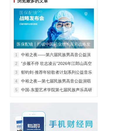
浏览最多的文章
医保配镜丨打破中国药业增长困局战略发
布会
中裕之夜——第六届民族男高音公益演
1
唱会
“步履不停 壮志凌云”2026年江郎山高空
2
扁带表演赛
郁钧剑·推荐年轻歌者计划系列公益音乐
3
会
中裕之夜—第七届民族男高音公益演唱
4
会
中国-东盟艺术学院第七届民族声乐高研
5
班第一阶段汇报音乐会