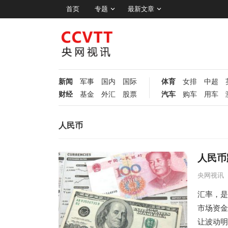
首页
专题
最新文章
新闻
军事
国内
国际
体育
女排
中超
财经
基金
外汇
股票
汽车
购车
用车
人民币
人民币
央网视讯
汇率，是
市场资金
让波动明