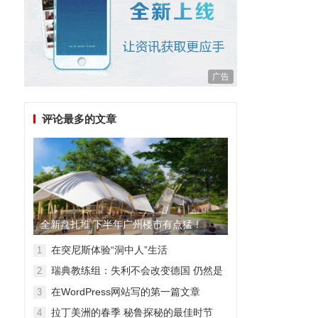
广告
评论最多的文章
全新盘扎堆 下半年广州楼市有点猛！
在突尼斯体验“洞中人”生活
1
瑞典教练组：失利不会改变德国 仍然是
2
顶级强队
在WordPress网站写的第一篇文章
3
拉丁美洲的春季 秘鲁探秘的最佳时节
4