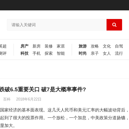
英超
房产
新房
装修
家居
旅游
攻略
文化
自驾
测评
科技
手机
探索
智能
时尚
亲子
女人
流行
跌破6.5重要关口 破7是大概率事件?
百科
2018年6月22日
国家经济的基本面表现。这几天人民币和美元汇率的大幅波动背后
起到了很大的投票作用。一个放松，一个加息，中美政策分道扬镳
显加大。