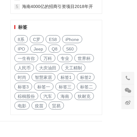
海南4000亿的招商引资项目2018年开
5
启!
标签
8系
C罗
ES8
iPhone
IPO
Jeep
Q8
S60
一生有你
万科
专业
世界杯
人民币
大庆油田
天工精制
时尚
智慧家居
标签1
标签2
标签3
标签一
标签三
标签二
棕榈股份
汽车
海南
狄耐克
电影
疫苗
贸易