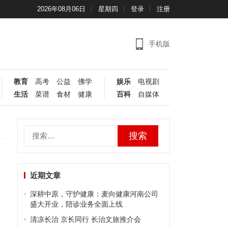
2026年08月06日
星期四
登录
注册
手机版
教育
高考
公益
佛学
娱乐
电视剧
生活
菜谱
食材
健康
百科
自媒体
搜
索：
近期文章
，
深耕中原，守护健康：麦向健康河南公司
盛大开业，陪诊业务全面上线
，
清凉长治 京长同行 长治文旅推介会