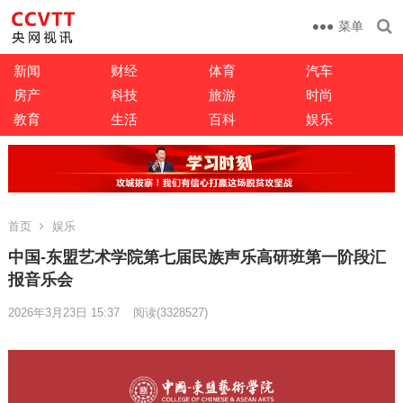
菜单
新闻
财经
体育
汽车
房产
科技
旅游
时尚
教育
生活
百科
娱乐
首页
娱乐
中国-东盟艺术学院第七届民族声乐高研班第一阶段汇
报音乐会
2026年3月23日 15:37
阅读
(3328527)