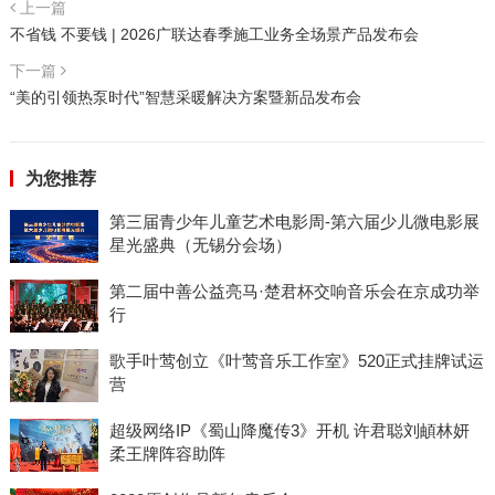
上一篇
不省钱 不要钱 | 2026广联达春季施工业务全场景产品发布会
下一篇
“美的引领热泵时代”智慧采暖解决方案暨新品发布会
为您推荐
第三届青少年儿童艺术电影周-第六届少儿微电影展
星光盛典（无锡分会场）
第二届中善公益亮马·楚君杯交响音乐会在京成功举
行
歌手叶莺创立《叶莺音乐工作室》520正式挂牌试运
营
超级网络IP《蜀山降魔传3》开机 许君聪刘頔林妍
柔王牌阵容助阵