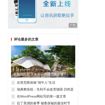
广告
评论最多的文章
全新盘扎堆 下半年广州楼市有点猛！
在突尼斯体验“洞中人”生活
1
瑞典教练组：失利不会改变德国 仍然是
2
顶级强队
在WordPress网站写的第一篇文章
3
拉丁美洲的春季 秘鲁探秘的最佳时节
4