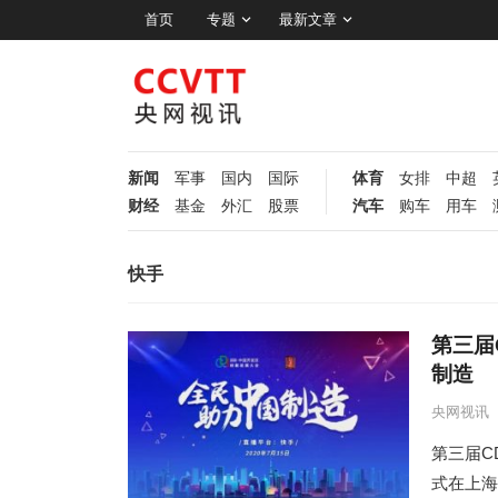
首页
专题
最新文章
新闻
军事
国内
国际
体育
女排
中超
财经
基金
外汇
股票
汽车
购车
用车
快手
第三届
制造
央网视讯
第三届C
式在上海