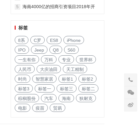
海南4000亿的招商引资项目2018年开
5
启!
标签
8系
C罗
ES8
iPhone
IPO
Jeep
Q8
S60
一生有你
万科
专业
世界杯
人民币
大庆油田
天工精制
时尚
智慧家居
标签1
标签2
标签3
标签一
标签三
标签二
棕榈股份
汽车
海南
狄耐克
电影
疫苗
贸易