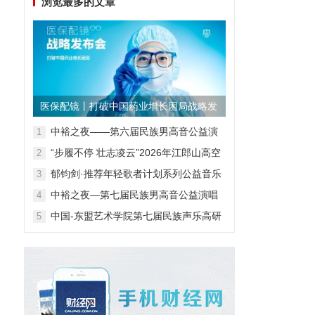
浏览最多的文章
医保配镜丨打破中国药业增长困局战略发
布会
中裕之夜——第六届民族男高音公益演
1
唱会
“步履不停 壮志凌云”2026年江郎山高空
2
扁带表演赛
郁钧剑·推荐年轻歌者计划系列公益音乐
3
会
中裕之夜—第七届民族男高音公益演唱
4
会
中国-东盟艺术学院第七届民族声乐高研
5
班第一阶段汇报音乐会