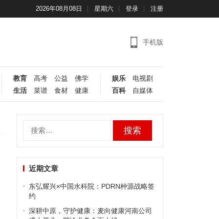
2026年08月08日
星期六
登录
注册
手机版
教育
高考
公益
佛学
娱乐
电视剧
生活
菜谱
食材
健康
百科
自媒体
搜
索：
近期文章
东弘耀兴×中国水科院：PDRN种源战略签
约
形
深耕中原，守护健康：麦向健康河南公司
，