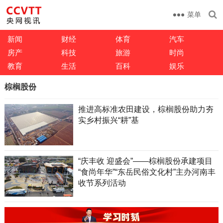
菜单
新闻
财经
体育
汽车
房产
科技
旅游
时尚
教育
生活
百科
娱乐
棕榈股份
推进高标准农田建设，棕榈股份助力夯
实乡村振兴“耕”基
“庆丰收 迎盛会”——棕榈股份承建项目
“食尚年华”“东岳民俗文化村”主办河南丰
收节系列活动