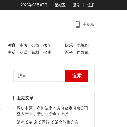
2026年08月07日
星期五
登录
注册
手机版
教育
高考
公益
佛学
娱乐
电视剧
生活
菜谱
食材
健康
百科
自媒体
搜
索：
近期文章
未
深耕中原，守护健康：麦向健康河南公司
盛大开业，陪诊业务全面上线
清凉长治 京长同行 长治文旅推介会