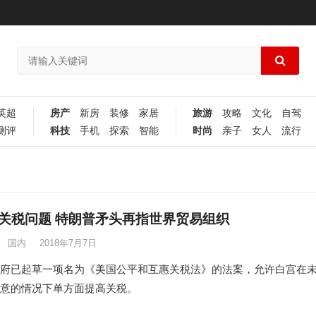
英超
房产
新房
装修
家居
旅游
攻略
文化
自驾
测评
科技
手机
探索
智能
时尚
亲子
女人
流行
关税问题 特朗普矛头再指世界贸易组织
国内
2018年7月7日
府已起草一项名为《美国公平和互惠关税法》的法案，允许白宫在
意的情况下单方面提高关税。