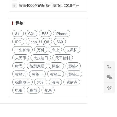
海南4000亿的招商引资项目2018年开
5
启!
标签
8系
C罗
ES8
iPhone
IPO
Jeep
Q8
S60
一生有你
万科
专业
世界杯
人民币
大庆油田
天工精制
时尚
智慧家居
标签1
标签2
标签3
标签一
标签三
标签二
棕榈股份
汽车
海南
狄耐克
电影
疫苗
贸易