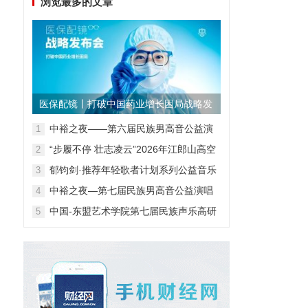
浏览最多的文章
医保配镜丨打破中国药业增长困局战略发
布会
中裕之夜——第六届民族男高音公益演
1
唱会
“步履不停 壮志凌云”2026年江郎山高空
2
扁带表演赛
郁钧剑·推荐年轻歌者计划系列公益音乐
3
会
中裕之夜—第七届民族男高音公益演唱
4
会
中国-东盟艺术学院第七届民族声乐高研
5
班第一阶段汇报音乐会