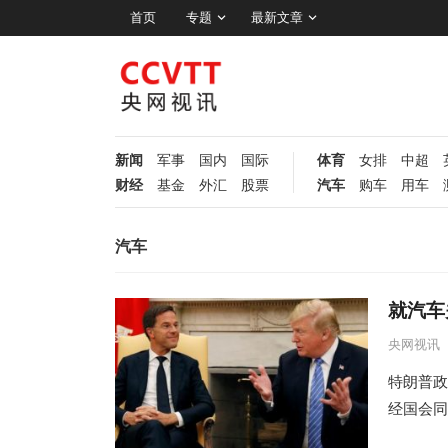
首页
专题
最新文章
新闻
军事
国内
国际
体育
女排
中超
财经
基金
外汇
股票
汽车
购车
用车
汽车
就汽车
央网视讯
特朗普政
经国会同