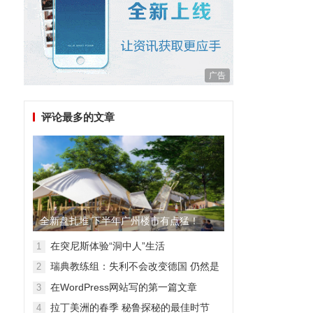
广告
评论最多的文章
全新盘扎堆 下半年广州楼市有点猛！
在突尼斯体验“洞中人”生活
1
瑞典教练组：失利不会改变德国 仍然是
2
顶级强队
在WordPress网站写的第一篇文章
3
拉丁美洲的春季 秘鲁探秘的最佳时节
4