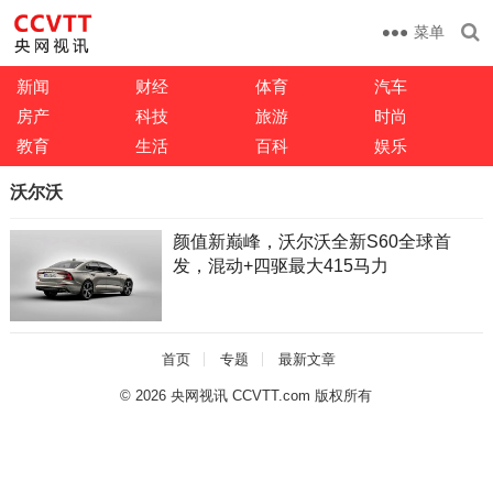
菜单
新闻
财经
体育
汽车
房产
科技
旅游
时尚
教育
生活
百科
娱乐
沃尔沃
颜值新巅峰，沃尔沃全新S60全球首
发，混动+四驱最大415马力
首页
专题
最新文章
© 2026
央网视讯 CCVTT.com 版权所有