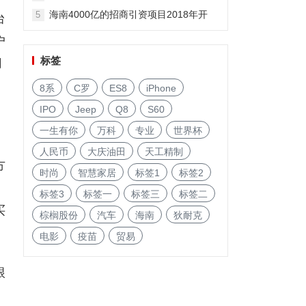
海南4000亿的招商引资项目2018年开
5
台
启!
户
标签
用
8系
C罗
ES8
iPhone
IPO
Jeep
Q8
S60
一生有你
万科
专业
世界杯
人民币
大庆油田
天工精制
方
时尚
智慧家居
标签1
标签2
标签3
标签一
标签三
标签二
买
棕榈股份
汽车
海南
狄耐克
电影
疫苗
贸易
根