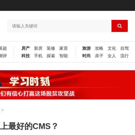
英超
房产
新房
装修
家居
旅游
攻略
文化
自驾
测评
科技
手机
探索
智能
时尚
亲子
女人
流行
S？
界上最好的CMS？