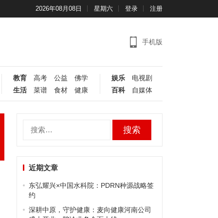
2026年08月08日
星期六
登录
注册
手机版
教育
高考
公益
佛学
娱乐
电视剧
生活
菜谱
食材
健康
百科
自媒体
搜
索：
近期文章
东弘耀兴×中国水科院：PDRN种源战略签
约
深耕中原，守护健康：麦向健康河南公司