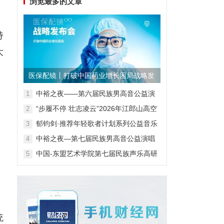
浏览最多的文章
持
大
医保配镜丨打破中国药业增长困局战略发
布会
中裕之夜——第六届民族男高音公益演
1
唱会
“步履不停 壮志凌云”2026年江郎山高空
2
扁带表演赛
郁钧剑·推荐年轻歌者计划系列公益音乐
3
会
中裕之夜—第七届民族男高音公益演唱
4
会
中国-东盟艺术学院第七届民族声乐高研
5
班第一阶段汇报音乐会
统