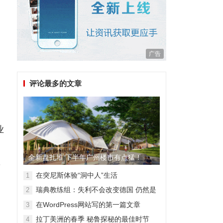
广告
评论最多的文章
业
全新盘扎堆 下半年广州楼市有点猛！
，
在突尼斯体验“洞中人”生活
1
瑞典教练组：失利不会改变德国 仍然是
2
顶级强队
在WordPress网站写的第一篇文章
3
拉丁美洲的春季 秘鲁探秘的最佳时节
4