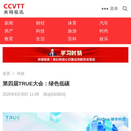
菜单
新闻
财经
体育
汽车
房产
科技
旅游
时尚
教育
生活
百科
娱乐
首页
科技
第四届TRUE大会：绿色低碳
2025年6月30日 11:09
阅读
(503910)