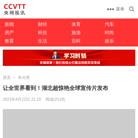
菜单
新闻
财经
体育
汽车
房产
科技
旅游
时尚
教育
生活
百科
娱乐
首页
未分类
让全世界看到！湖北超惊艳全球宣传片发布
2021年4月12日 21:10
阅读
(2118)