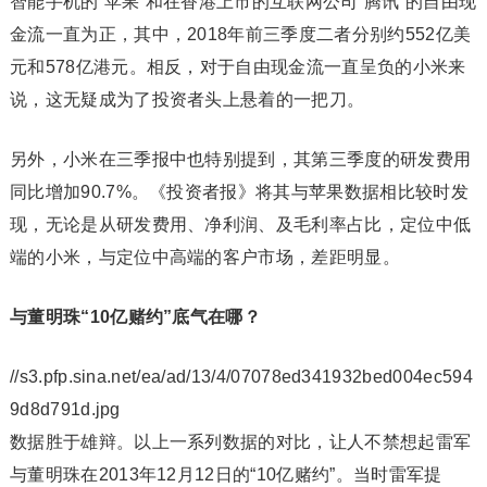
智能手机的“苹果”和在香港上市的互联网公司“腾讯”的自由现
金流一直为正，其中，2018年前三季度二者分别约552亿美
元和578亿港元。相反，对于自由现金流一直呈负的小米来
说，这无疑成为了投资者头上悬着的一把刀。
另外，小米在三季报中也特别提到，其第三季度的研发费用
同比增加90.7%。《投资者报》将其与苹果数据相比较时发
现，无论是从研发费用、净利润、及毛利率占比，定位中低
端的小米，与定位中高端的客户市场，差距明显。
与董明珠“10亿赌约”底气在哪？
//s3.pfp.sina.net/ea/ad/13/4/07078ed341932bed004ec594
9d8d791d.jpg
数据胜于雄辩。以上一系列数据的对比，让人不禁想起雷军
与董明珠在2013年12月12日的“10亿赌约”。当时雷军提