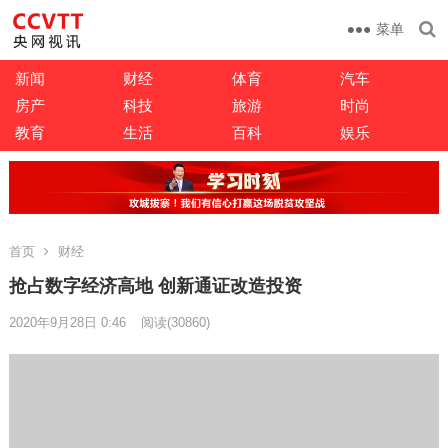
菜单
新闻
财经
体育
汽车
房产
科技
旅游
时尚
教育
生活
百科
娱乐
首页
财经
抢占数字经济高地 创新通证改造投资
2020年9月28日 0:46
阅读
(30860)