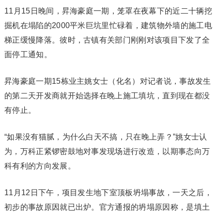
11月15日晚间，昇海豪庭一期，笼罩在夜幕下的近二十辆挖
掘机在塌陷的2000平米巨坑里忙碌着，建筑物外墙的施工电
梯正缓慢降落。彼时，古镇有关部门刚刚对该项目下发了全
面停工通知。
昇海豪庭一期15栋业主姚女士（化名）对记者说，事故发生
的第二天开发商就开始选择在晚上施工填坑，直到现在都没
有停止。
“如果没有猫腻，为什么白天不搞，只在晚上弄？”姚女士认
为，万科正紧锣密鼓地对事发现场进行改造，以期事态向万
科有利的方向发展。
11月12日下午，项目发生地下室顶板坍塌事故，一天之后，
初步的事故原因就已出炉。官方通报的坍塌原因称，是填土