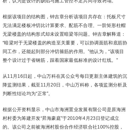
析，认为是设计的缺陷与施工管控不足共同导致坍塌。
根据该项目的结构图，钟吉章分析该项目共存在：托板尺寸
无法满足楼板冲切比计算要求、配筋不合理、一阶矩形柱帽
无梁楼盖的结构形式却未设置暗梁等问题。钟吉章解释道：
“暗梁对于无梁楼盖的构造至关重要，可以协调面筋和底筋协
同工作，还能起到部分冲切箍筋的作用。”他认为，“该项目
整个设计过于省钢筋，踩着国家最低标准的设计红线。”
从11月16日起，中山万科在其公众号每日更新主体建筑的沉
降监测结果，截至11月20日，中山万科称，各项监测分析及
判断性结论均为“正常”。
根据公开资料显示，中山市海洲置业发展有限公司是原海洲
村村委为筹建开发“昇海豪庭”于2010年4月23日登记成立
的。该公司之前被海洲村股份合作经济联合社100%控股，