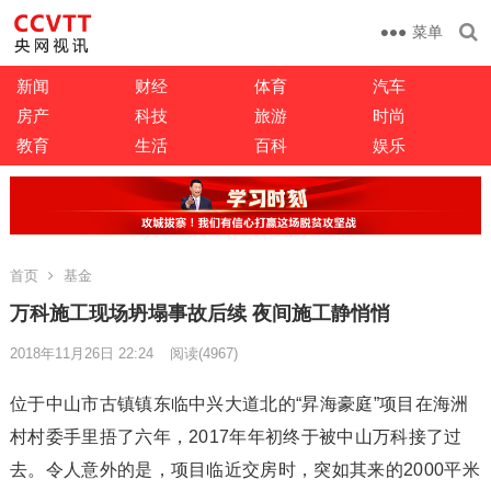
菜单
新闻
财经
体育
汽车
房产
科技
旅游
时尚
教育
生活
百科
娱乐
首页
基金
万科施工现场坍塌事故后续 夜间施工静悄悄
2018年11月26日 22:24
阅读
(4967)
位于中山市古镇镇东临中兴大道北的“昇海豪庭”项目在海洲
村村委手里捂了六年，2017年年初终于被中山万科接了过
去。令人意外的是，项目临近交房时，突如其来的2000平米