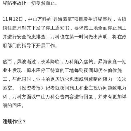
塌陷事故让一切戛然而止。
11月12日，中山万科的“昇海豪庭”项目发生坍塌事故，古镇
镇住建局对其下发了停工通知书，要求该工地全面停止施工
并进行安全隐患排查，万科也在第一时间做出声明，将在政
府部门的指导下开展工作。
然而，风波渐过，夜幕降临，万科陷入焦灼。昇海豪庭一期
业主发现，原本应停工待查的工地每到夜间却仍在偷偷施
工，与此同时，业主的退房诉求也因或明或暗的阻力一次次
落空。《投资者报》记者就夜间施工和业主投诉问题致电万
科，万科方面以中山万科公告内容进行回复，并未有更加详
细的回应。
违规作业？