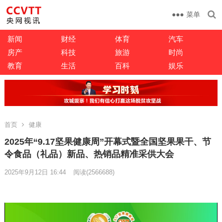
菜单
新闻
财经
体育
汽车
房产
科技
旅游
时尚
教育
生活
百科
娱乐
首页
健康
2025年“9.17坚果健康周”开幕式暨全国坚果果干、节
令食品（礼品）新品、热销品精准采供大会
2025年9月12日 16:44
阅读
(2566688)