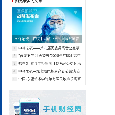
浏览最多的文章
医保配镜丨打破中国药业增长困局战略发
布会
中裕之夜——第六届民族男高音公益演
1
唱会
“步履不停 壮志凌云”2026年江郎山高空
2
扁带表演赛
郁钧剑·推荐年轻歌者计划系列公益音乐
3
会
中裕之夜—第七届民族男高音公益演唱
4
会
中国-东盟艺术学院第七届民族声乐高研
5
班第一阶段汇报音乐会