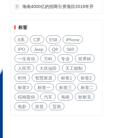
海南4000亿的招商引资项目2018年开
5
启!
标签
8系
C罗
ES8
iPhone
IPO
Jeep
Q8
S60
一生有你
万科
专业
世界杯
人民币
大庆油田
天工精制
时尚
智慧家居
标签1
标签2
标签3
标签一
标签三
标签二
棕榈股份
汽车
海南
狄耐克
电影
疫苗
贸易