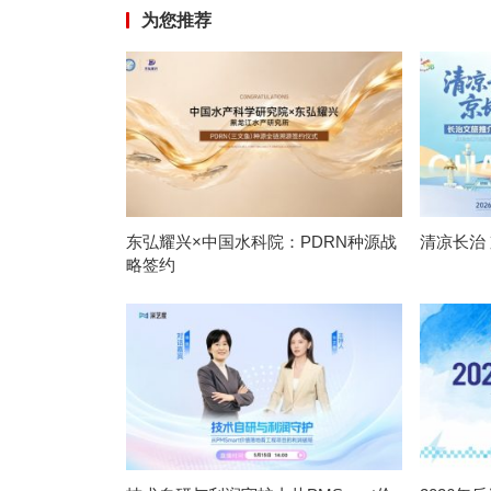
为您推荐
东弘耀兴×中国水科院：PDRN种源战
清凉长治
略签约