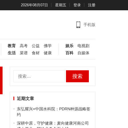
2026年08月07日
星期五
登录
注册
手机版
教育
高考
公益
佛学
娱乐
电视剧
生活
菜谱
食材
健康
百科
自媒体
搜
索：
近期文章
东弘耀兴×中国水科院：PDRN种源战略签
约
深耕中原，守护健康：麦向健康河南公司