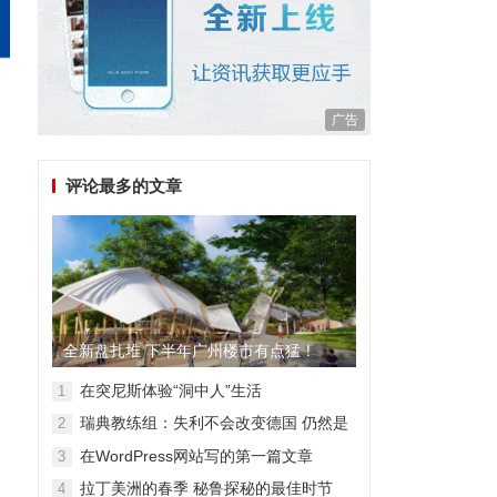
广告
评论最多的文章
全新盘扎堆 下半年广州楼市有点猛！
在突尼斯体验“洞中人”生活
1
瑞典教练组：失利不会改变德国 仍然是
2
顶级强队
在WordPress网站写的第一篇文章
3
拉丁美洲的春季 秘鲁探秘的最佳时节
4