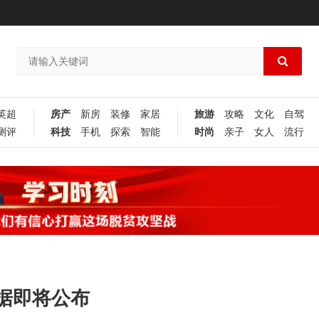
英超
房产
新房
装修
家居
旅游
攻略
文化
自驾
测评
科技
手机
探索
智能
时尚
亲子
女人
流行
据即将公布