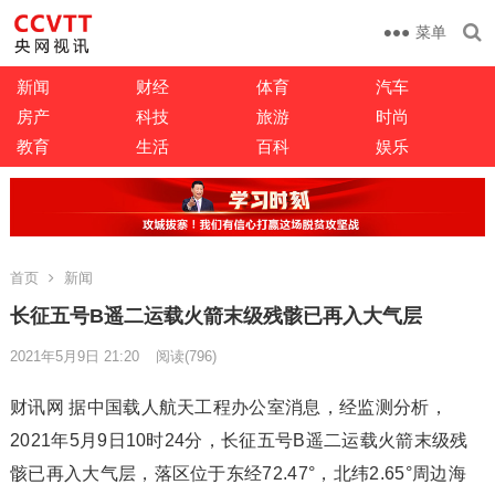
菜单
新闻
财经
体育
汽车
房产
科技
旅游
时尚
教育
生活
百科
娱乐
首页
新闻
长征五号B遥二运载火箭末级残骸已再入大气层
2021年5月9日 21:20
阅读
(796)
财讯网 据中国载人航天工程办公室消息，经监测分析，
2021年5月9日10时24分，长征五号B遥二运载火箭末级残
骸已再入大气层，落区位于东经72.47°，北纬2.65°周边海