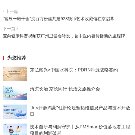
上一篇
“宫辰一诺千金”携百万粉丝共建928钱币艺术收藏馆在京启幕
下一篇
麦向健康科普视频获广州卫健委转发，创中医内容传播新的里程碑
为您推荐
东弘耀兴×中国水科院：PDRN种源战略签约
清凉长治 京长同行 长治文旅推介会
“AI×开源鸿蒙”创新论坛暨拓维信息产品与技术开放
日
技术自研与利润守护丨从PMSmart价值落地看工程
项目的利润破局