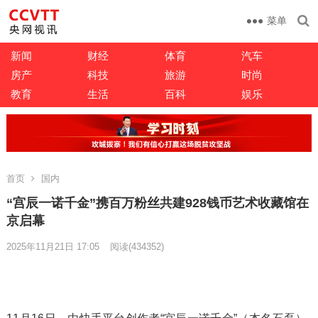
菜单
新闻
财经
体育
汽车
房产
科技
旅游
时尚
教育
生活
百科
娱乐
首页
国内
“宫辰一诺千金”携百万粉丝共建928钱币艺术收藏馆在
京启幕
2025年11月21日 17:05
阅读
(434352)