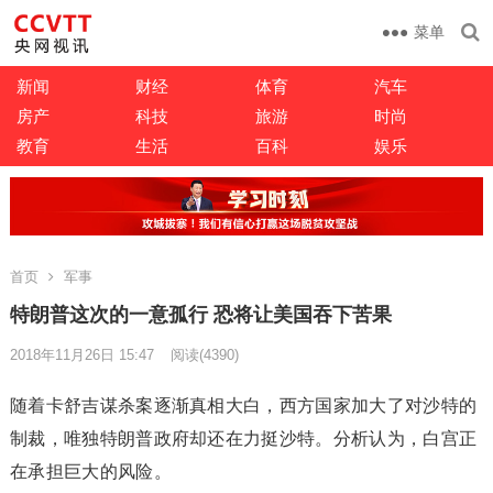
菜单
新闻
财经
体育
汽车
房产
科技
旅游
时尚
教育
生活
百科
娱乐
首页
军事
特朗普这次的一意孤行 恐将让美国吞下苦果
2018年11月26日 15:47
阅读
(4390)
随着卡舒吉谋杀案逐渐真相大白，西方国家加大了对沙特的
制裁，唯独特朗普政府却还在力挺沙特。分析认为，白宫正
在承担巨大的风险。