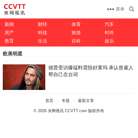
菜单
新闻
财经
体育
汽车
房产
科技
旅游
时尚
教育
生活
百科
娱乐
欧美明星
德普受访爆猛料震惊好莱坞 承认曾雇人
帮自己念台词
首页
专题
最新文章
© 2026
央网视讯 CCVTT.com 版权所有