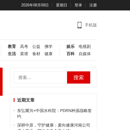
2026年08月09日
星期日
登录
注册
手机版
教育
高考
公益
佛学
娱乐
电视剧
生活
菜谱
食材
健康
百科
自媒体
搜
索：
近期文章
东弘耀兴×中国水科院：PDRN种源战略签
约
深耕中原，守护健康：麦向健康河南公司