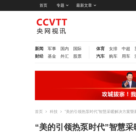
首页
专题
最新文章
新闻
军事
国内
国际
体育
女排
中超
财经
基金
外汇
股票
汽车
购车
用车
首页
科技
“美的引领热泵时代”智慧采暖解决方案暨
“美的引领热泵时代”智慧