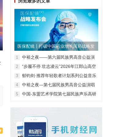
浏览最多的文章
医保配镜丨打破中国药业增长困局战略发
布会
中裕之夜——第六届民族男高音公益演
1
全
唱会
“步履不停 壮志凌云”2026年江郎山高空
2
扁带表演赛
郁钧剑·推荐年轻歌者计划系列公益音乐
3
会
中裕之夜—第七届民族男高音公益演唱
4
会
中国-东盟艺术学院第七届民族声乐高研
5
班第一阶段汇报音乐会