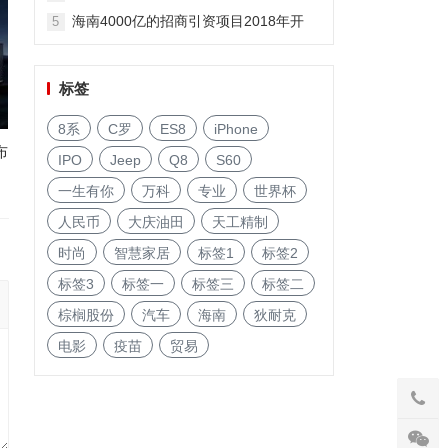
海南4000亿的招商引资项目2018年开
5
启!
标签
8系
C罗
ES8
iPhone
布
IPO
Jeep
Q8
S60
一生有你
万科
专业
世界杯
人民币
大庆油田
天工精制
时尚
智慧家居
标签1
标签2
标签3
标签一
标签三
标签二
棕榈股份
汽车
海南
狄耐克
电影
疫苗
贸易