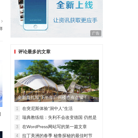
篇
洋
广告
评论最多的文章
全新盘扎堆 下半年广州楼市有点猛！
在突尼斯体验“洞中人”生活
1
细
瑞典教练组：失利不会改变德国 仍然是
2
顶级强队
在WordPress网站写的第一篇文章
3
拉丁美洲的春季 秘鲁探秘的最佳时节
4