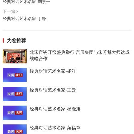
经典对话艺术名家-刘景一
下一篇
经典对话艺术名家-丁锋
为您推荐
北宋官瓷开窑盛典举行 宫辰集团与朱芳魁大师达成
战略合作
经典对话艺术名家-杨洋
经典对话艺术名家-王云
经典对话艺术名家-杨晓旭
经典对话艺术名家-苑福章