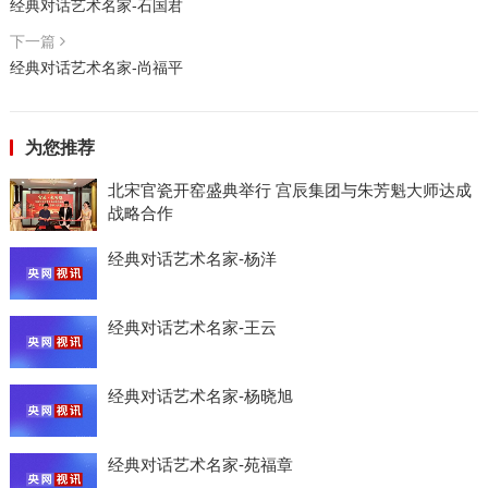
经典对话艺术名家-石国君
下一篇
经典对话艺术名家-尚福平
为您推荐
北宋官瓷开窑盛典举行 宫辰集团与朱芳魁大师达成
战略合作
经典对话艺术名家-杨洋
经典对话艺术名家-王云
经典对话艺术名家-杨晓旭
经典对话艺术名家-苑福章