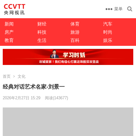
菜单
新闻
财经
体育
汽车
房产
科技
旅游
时尚
教育
生活
百科
娱乐
首页
文化
经典对话艺术名家-刘景一
2026年2月27日 15:29
阅读
(143677)