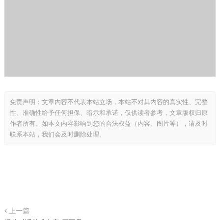
免责声明：文章内容不代表本站立场，本站不对其内容的真实性、完整
性、准确性给予任何担保、暗示和承诺，仅供读者参考，文章版权归原
作者所有。如本文内容影响到您的合法权益（内容、图片等），请及时
联系本站，我们会及时删除处理。
上一篇