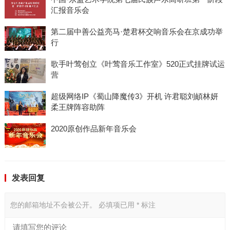
汇报音乐会
第二届中善公益亮马·楚君杯交响音乐会在京成功举
行
歌手叶莺创立《叶莺音乐工作室》520正式挂牌试运
营
超级网络IP《蜀山降魔传3》开机 许君聪刘頔林妍
柔王牌阵容助阵
2020原创作品新年音乐会
发表回复
您的邮箱地址不会被公开。
必填项已用
*
标注