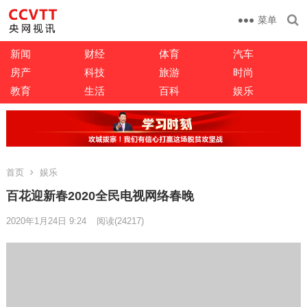
菜单
新闻
财经
体育
汽车
房产
科技
旅游
时尚
教育
生活
百科
娱乐
首页
娱乐
百花迎新春2020全民电视网络春晚
2020年1月24日 9:24
阅读
(24217)